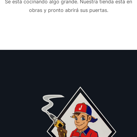
Se está cocinando algo grande. Nuestra tienda está en
obras y pronto abrirá sus puertas.